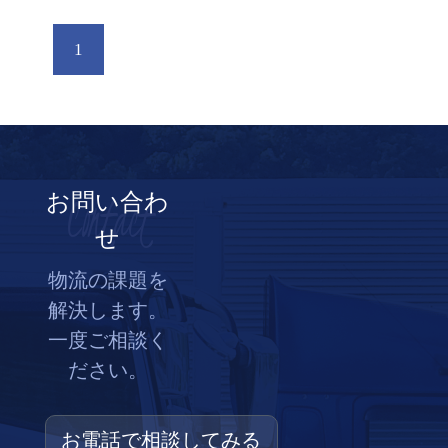
1
Contact
お問い合わ
せ
物流の課題を
解決します。
一度ご相談く
ださい。
お電話で相談してみる